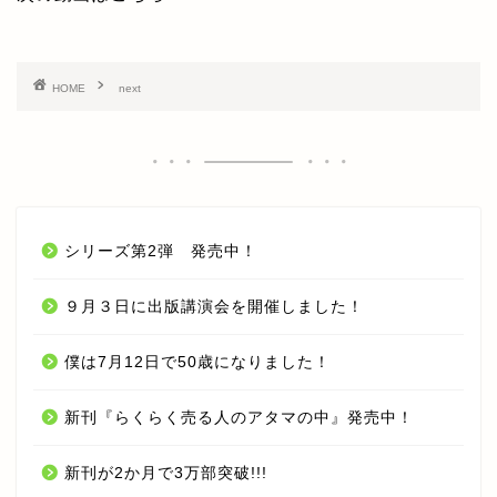
オンラインセミナー
HOME
next
期間限定 無料オンラインセ
ミナー【入門編】
期間限定 無料オンラインセ
ミナー【応用編】
シリーズ第2弾 発売中！
オンライン LIVE セミナー
９月３日に出版講演会を開催しました！
今井 孝 CHANNEL YouTube
僕は7月12日で50歳になりました！
受講生の声
新刊『らくらく売る人のアタマの中』発売中！
今井 孝 とは？
新刊が2か月で3万部突破!!!