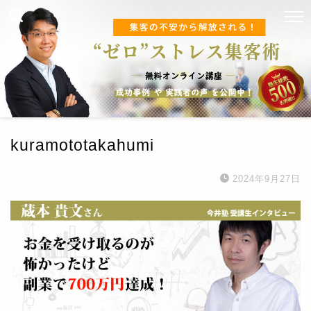
kuramototakahumi
2024年9月27日