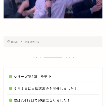
TOP
オンラインセミナー
HOME
20211207-6
期間限定 無料オンラインセ
ミナー【入門編】
期間限定 無料オンラインセ
ミナー【応用編】
シリーズ第2弾 発売中！
オンライン LIVE セミナー
９月３日に出版講演会を開催しました！
今井 孝 CHANNEL YouTube
僕は7月12日で50歳になりました！