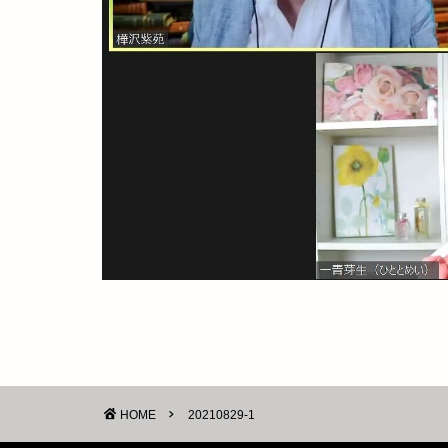
HOME
20210829-1