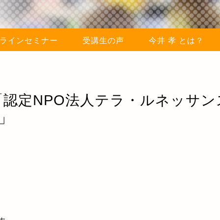
ラインセミナー
受講生の声
今井 孝 とは？
）「認定NPO法人テラ・ルネッサ
」