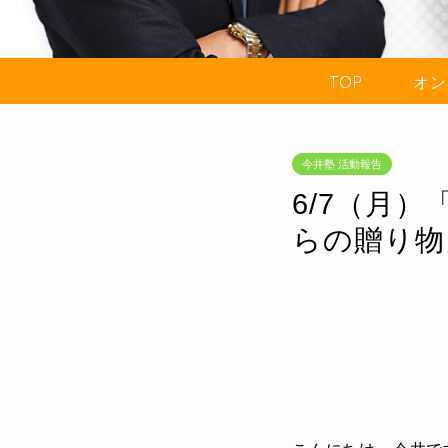
TOP
オン
今井塾 活動報告
6/7（月
らの贈り物