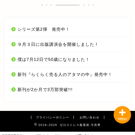
期間限定 無料オンラインセ
ミナー【応用編】
シリーズ第2弾 発売中！
オンライン LIVE セミナー
９月３日に出版講演会を開催しました！
今井 孝 CHANNEL YouTube
僕は7月12日で50歳になりました！
受講生の声
新刊『らくらく売る人のアタマの中』発売中！
今井 孝 とは？
新刊が2か月で3万部突破!!!
プライバシーポリシー
お問い合わせ
MENU
2019–2026 ゼロストレス集客術 今井孝