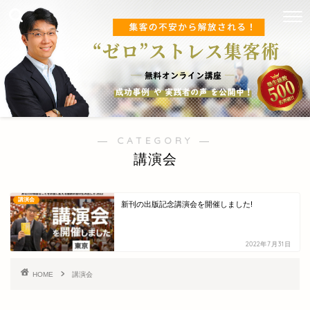
― CATEGORY ―
講演会
講演会
TOP
新刊の出版記念講演会を開催しました!
オンラインセミナー
2022年7月31日
HOME
講演会
期間限定 無料オンラインセ
ミナー【入門編】